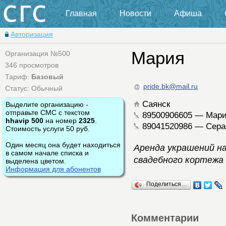
Главная
Новости
Афиша
Авторизация
Мария
Организация №500
346 просмотров
Тариф:
Базовый
pride.bk@mail.ru
Статус: Обычный
Саянск
Выделите организацию -
отправьте СМС с текстом
89500906605 — Мар
hhavip 500
на номер
2325
.
89041520986 — Сер
Стоимость услуги 50 руб.
Один месяц она будет находиться
Аренда украшений н
в самом начале списка и
свадебного кортежа 
выделена цветом.
Информация для абонентов
Поделиться…
Комментарии