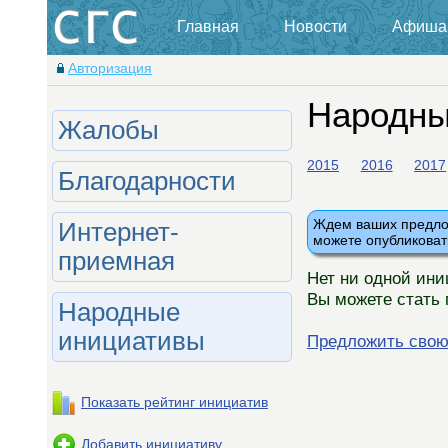
Главная
Новости
Афиша
Авторизация
Народны
Жалобы
2015
2016
2017
Благодарности
Ждем ваших предлож
Интернет-
можете опубликоват
приемная
Нет ни одной ини
Вы можете стать 
Народные
инициативы
Предложить свою
Показать рейтинг инициатив
Добавить инициативу