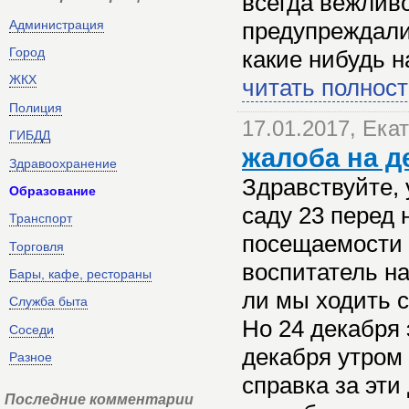
всегда вежливо
Администрация
предупреждали
Город
какие нибудь н
ЖКХ
читать полнос
Полиция
17.01.2017, Ека
ГИБДД
жалоба на д
Здравоохранение
Здравствуйте, 
Образование
саду 23 перед
Транспорт
посещаемости 
Торговля
воспитатель на
Бары, кафе, рестораны
ли мы ходить с
Служба быта
Но 24 декабря 
Соседи
декабря утром 
Разное
справка за эти
Последние комментарии