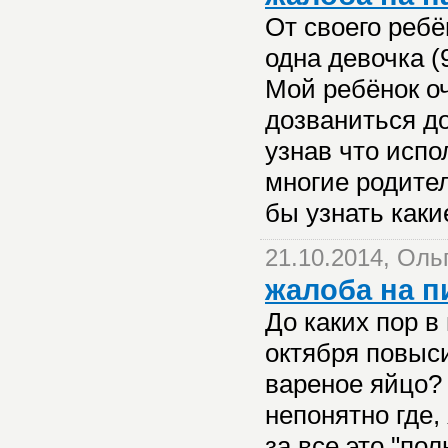
От своего ребё
одна девочка (
Мой ребёнок о
дозваниться до
узнав что исп
многие родите
бы узнать как
21.10.2014, Ол
жалоба на п
До каких пор в
октября повыси
вареное яйцо?
непонятно где
за все это "по