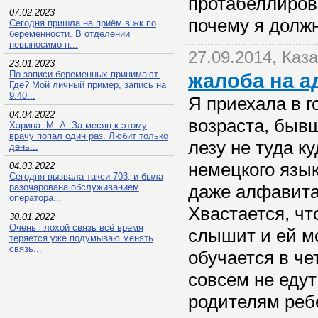
протабеллирова
07.02.2023
почему я долж
Сегодня пришла на приём в жк по
беременности. В отделении
невыносимо п...
27.09.2014, Каз
23.01.2023
По записи беременных принимают.
жалоба на 
Где? Мой личный пример, запись на
9.40...
Я приехала в г
04.04.2022
возраста, быв
Харина. М. А. За месяц к этому
врачу попал один раз. Любит только
лезу не туда к
день...
немецкого язык
04.03.2022
Сегодня вызвала такси 703, и была
даже алфавита 
разочарована обслуживанием
оператора...
Хвастается, чт
30.01.2022
Очень плохой связь всё время
слышит и ей мо
теряется уже подумываю менять
связь...
обучается в че
совсем не еду
родителям реб