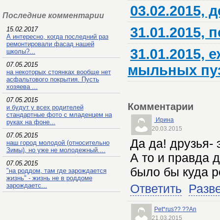
03.02.2015, 
Последние комментарии
31.01.2015,
15.02.2017
А интересно, когда последний раз
ремонтировали фасад нашей
31.01.2015,
школы?...
07.05.2015
мыльных пу
на некоторых стоянках вообще нет
асфальтового покрытия. Пусть
хозяева ...
07.05.2015
Комментарии
и будут у всех родителей
стандартные фото с младенцем на
Ирина
руках на фоне...
20.03.2015
07.05.2015
Да да! друзья-
наш город молодой (относительно
Зимы), но уже не молодежный....
А то и правда д
07.05.2015
было бы куда р
"на роддом, там где зарождается
жизнь" - жизнь не в роддоме
зарождаетс...
Ответить
Разв
Pet*rus?? ??An
21.03.2015