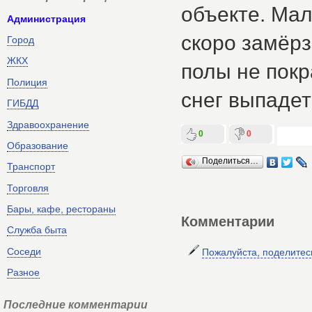
объекте. Ма
Администрация
скоро замёрз
Город
ЖКХ
полы не покр
Полиция
снег выпаде
ГИБДД
Здравоохранение
0
0
Образование
Поделиться…
Транспорт
Торговля
Бары, кафе, рестораны
Комментарии
Служба быта
Соседи
Пожалуйста, поделите
Разное
Последние комментарии