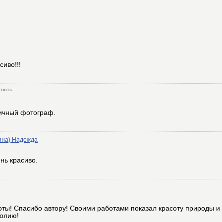
иво!!!
гость
ичный фотограф.
ина) Надежда
ень красиво.
ты! Спасибо автору! Своими работами показал красоту природы и 
голию!