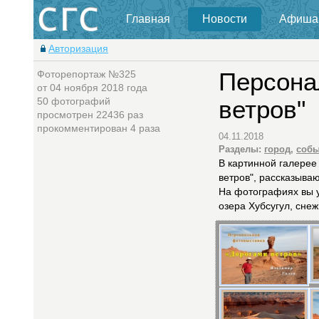
Главная
Новости
Афиша
Авторизация
Фоторепортаж №325
Персона
от 04 ноября 2018 года
50 фотографий
ветров"
просмотрен 22436 раз
прокомментирован 4 разa
04.11.2018
Разделы:
город
,
собы
В картинной галерее
ветров", рассказыва
На фотографиях вы у
озера Хубсугул, сне