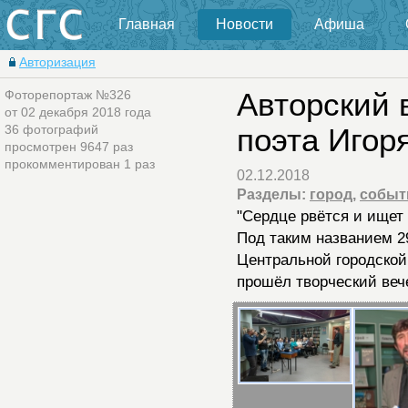
Главная
Новости
Афиша
Авторизация
Фоторепортаж №326
Авторский 
от 02 декабря 2018 года
36 фотографий
поэта Игор
просмотрен 9647 раз
прокомментирован 1 раз
02.12.2018
Разделы:
город
,
событ
"Сердце рвётся и ищет 
Под таким названием 2
Центральной городской
прошёл творческий веч