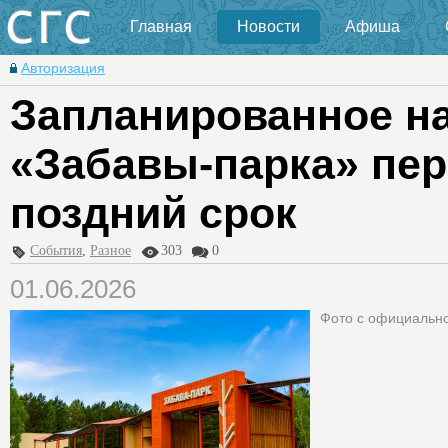
Главная
Новости
Афиша
Авторизация
Запланированное на
«Забавы-парка» пер
поздний срок
События
,
Разное
303
0
01.06.2026
Фото с официально