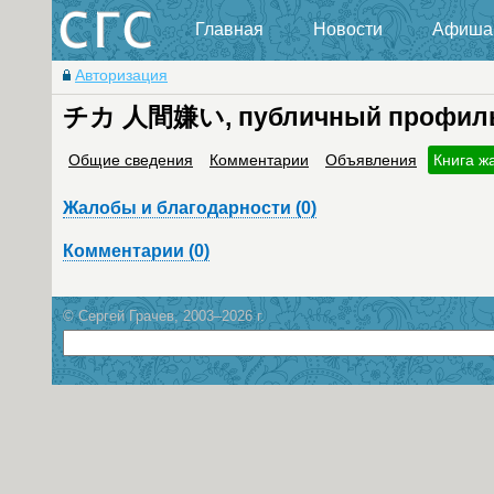
Главная
Новости
Афиша
Авторизация
チカ 人間嫌い, публичный профил
Общие сведения
Комментарии
Объявления
Книга ж
Жалобы и благодарности (0)
Комментарии (0)
© Сергей Грачев, 2003–2026 г.