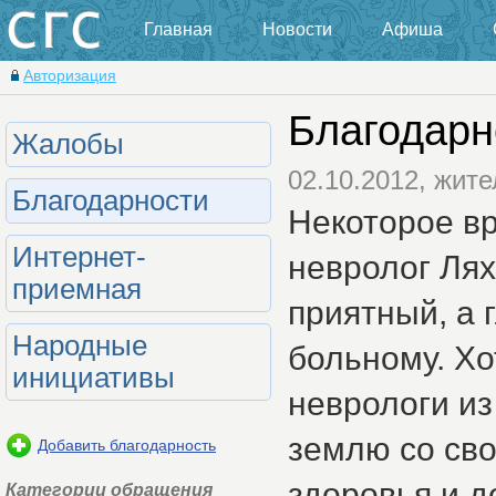
Главная
Новости
Афиша
Авторизация
Благодарн
Жалобы
02.10.2012, жит
Благодарности
Некоторое в
Интернет-
невролог Лях
приемная
приятный, а 
Народные
больному. Х
инициативы
неврологи из
землю со сво
Добавить благодарность
здоровья и д
Категории обращения