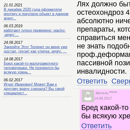
Лях должно быт
21.01.2021
В декабре 2020 года оформляли
остеохондроз 4
ипотеку и покупали объект в данном
агент...
абсолютно ниче
06.03.2019
препараты, кот
работают плохо проверено :wacko:
:angry:...
справиться мен
24.09.2017
не знать подоб
Закройте Этот Теленет он меня уже
достал ,грузит как улитка :angry: ...
проф.деформац
14.08.2017
пассивной пози
Бред какой-то малограмотного
человечишки. Не позорился бы
инвалидности.
всякую хрень...
Ответить
Свер
06.02.2017
Игнат Иванович! Может Вам к
другому врачу сначала? Вы такой
гость
специалист...
Житель
14.08.2017
Бред какой-то
бы всякую хре
Ответить