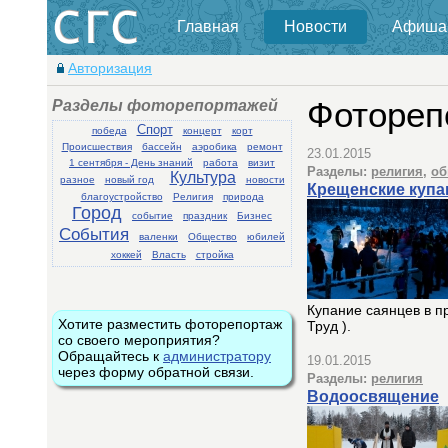
Главная
Новости
Афиша
Авторизация
Разделы фоторепортажей
Фотореп
Спорт
победа
концерт
корт
Происшествия
бассейн
аэробика
ремонт
23.01.2015
1 сентября - День знаний
работа
визит
Разделы:
религия
,
об
Культура
разное
новый год
новости
Крещенские купа
благоустройство
Религия
природа
Город
событие
праздник
Бизнес
События
валенки
Общество
юбилей
хоккей
Власть
стройка
Купание саянцев в п
Хотите разместить фоторепортаж
Труд ).
со своего мероприятия?
Обращайтесь к
администратору
19.01.2015
через форму обратной связи.
Разделы:
религия
Водоосвящение