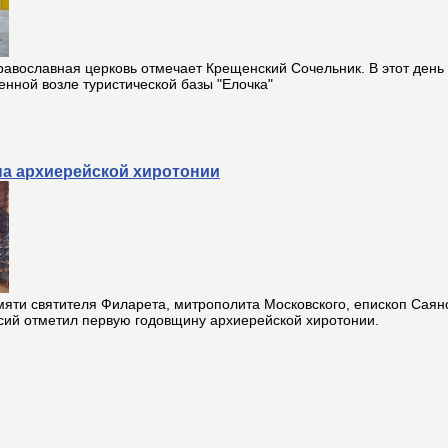
равославная церковь отмечает Крещенский Сочельник. В этот ден
енной возле туристической базы "Елочка"
а архиерейской хиротонии
амяти святителя Филарета, митрополита Московского, епископ Саян
сий отметил первую годовщину архиерейской хиротонии.