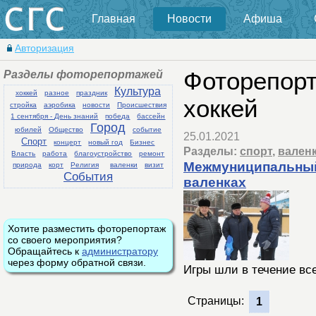
Главная
Новости
Афиша
Авторизация
Разделы фоторепортажей
Фоторепорт
Культура
хоккей
разное
праздник
хоккей
стройка
аэробика
новости
Происшествия
1 сентября - День знаний
победа
бассейн
Город
юбилей
Общество
событие
25.01.2021
Спорт
концерт
новый год
Бизнес
Разделы:
спорт
,
вален
Власть
работа
благоустройство
ремонт
Межмуниципальный 
природа
корт
Религия
валенки
визит
События
валенках
Хотите разместить фоторепортаж
со своего мероприятия?
Обращайтесь к
администратору
через форму обратной связи.
Игры шли в течение все
Страницы:
1