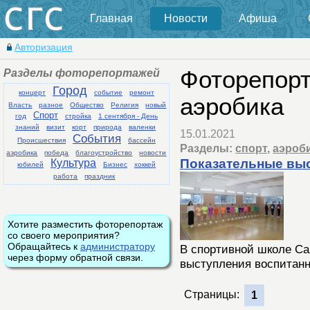
Главная
Новости
Афиша
Авторизация
Разделы фоторепортажей
Фоторепорт
Город
концерт
событие
ремонт
аэробика
Власть
разное
Общество
Религия
новый
Спорт
год
стройка
1 сентября - День
знаний
визит
корт
природа
валенки
15.01.2021
События
Происшествия
бассейн
Разделы:
спорт
,
аэроб
аэробика
победа
благоустройство
новости
Показательные вы
Культура
юбилей
Бизнес
хоккей
работа
праздник
Хотите разместить фоторепортаж
со своего мероприятия?
Обращайтесь к
администратору
В спортивной школе Са
через форму обратной связи.
выступления воспитанн
Страницы:
1